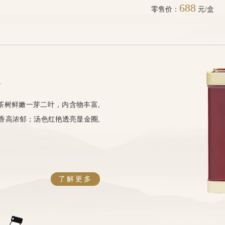
688
零售价：
元/盒
装
茶树鲜嫩一芽二叶，内含物丰富,
香高浓郁；汤色红艳透亮显金圈,
了解更多