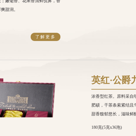
披；嫩毫香、花果香清鲜悦鼻，香
鲜爽甜润。
了解更多
英红·公爵
浓香型红茶。原料采自
肥硕，干茶条索紧结且
甜香馥郁悠长，滋味鲜
180克(5克x36泡)