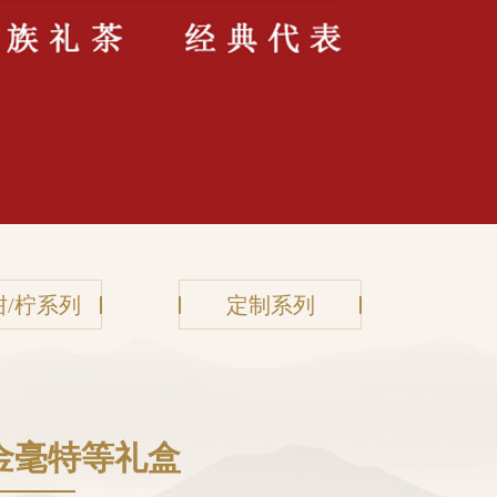
柑/柠系列
定制系列
金毫特等礼盒