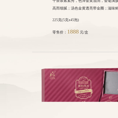
干茶条索紧秀，色泽金黄油润，金毫满
高而细腻；汤色金黄透亮带金圈；滋味
225克(5克x45泡)
1888
零售价：
元/盒