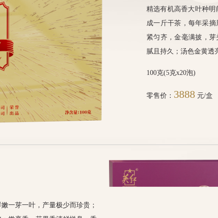
精选有机高香大叶种明
成一斤干茶，每年采摘
紧匀齐，金毫满披，芽
腻且持久；汤色金黄透
100克(5克x20泡)
3888
零售价：
元/盒
鲜嫩一芽一叶，产量极少而珍贵；