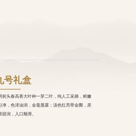
九号礼盒
明前头春高香大叶种一芽二叶，纯人工采摘，鲜嫩
匀净，色泽油润，金毫显露；汤色红亮带金圈，蔗
醇甜润，入口顺滑。