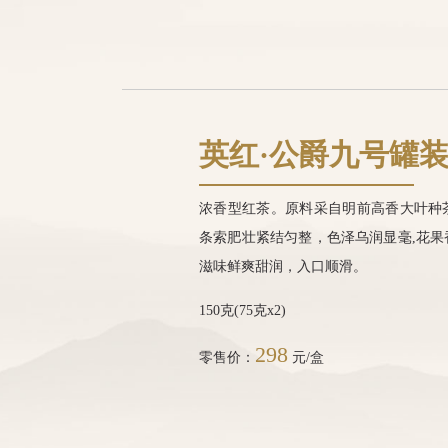
英红·公爵九号罐
浓香型红茶。原料采自明前高香大叶种
条索肥壮紧结匀整，色泽乌润显毫,花果
滋味鲜爽甜润，入口顺滑。
150克(75克x2)
298
零售价：
元/盒