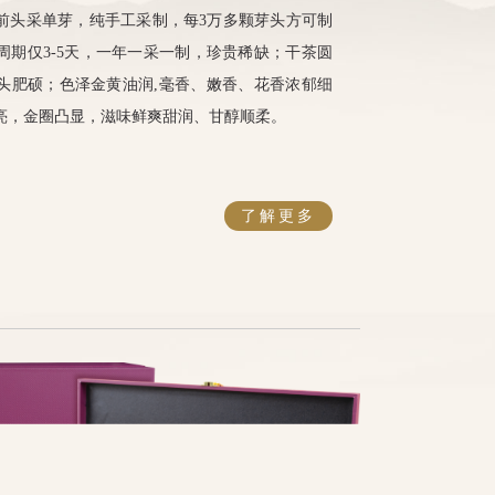
前头采单芽，纯手工采制，每3万多颗芽头方可制
周期仅3-5天，一年一采一制，珍贵稀缺；干茶圆
头肥硕；色泽金黄油润,毫香、嫩香、花香浓郁细
亮，金圈凸显，滋味鲜爽甜润、甘醇顺柔。
了解更多