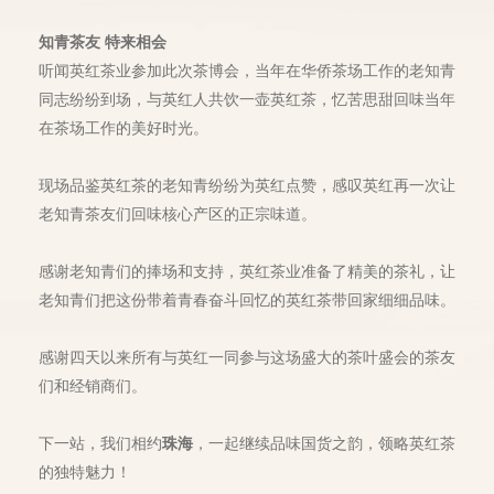
知青茶友 特来相会
听闻英红茶业参加此次茶博会，当年在华侨茶场工作的老知青
同志纷纷到场，与英红人共饮一壶英红茶，忆苦思甜回味当年
在茶场工作的美好时光。
现场品鉴英红茶的老知青纷纷为英红点赞，感叹英红再一次让
老知青茶友们回味核心产区的正宗味道。
感谢老知青们的捧场和支持，英红茶业准备了精美的茶礼，让
老知青们把这份带着青春奋斗回忆的英红茶带回家细细品味。
感谢四天以来所有与英红一同参与这场盛大的茶叶盛会的茶友
们和经销商们。
下一站，我们相约
珠海
，一起继续品味国货之韵，领略英红茶
的独特魅力！